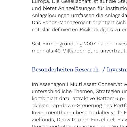
Europa. Die Gesellschaft ist auf die Ste
und bietet Anlagelösungen für instituti
Anlagelösungen umfassen die Anlageklass
Das Fonds-Management orientiert sich 
mit klar definierten Risikobudgets zu er
Seit Firmengründung 2007 haben Inve
mehr als 40 Milliarden Euro anvertraut.
Besonderheiten Research- / Invest
Im Assenagon I Multi Asset Conservative
unterschiedliche Themen, Strategien 
kombiniert dazu attraktive Bottom-up-I
aktiven Top-down-Steuerung des Portfo
Investmentthema besteht dabei volle Fl
Zielfonds, Derivate oder Einzeltitel: Es
Umsetzungsalternative gesucht. Die Por