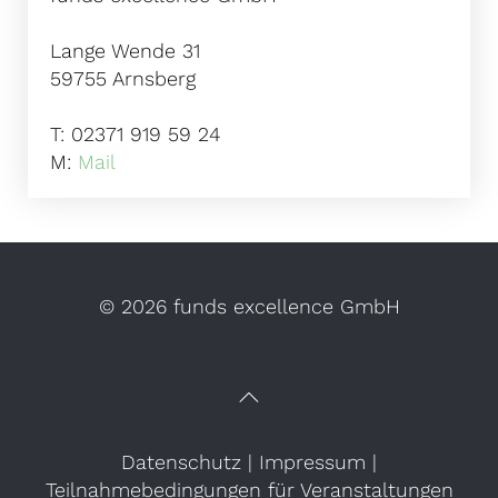
Lange Wende 31
59755 Arnsberg
T: 02371 919 59 24
M:
Mail
©
2026 funds excellence GmbH
Datenschutz
|
Impressum
|
Teilnahmebedingungen für Veranstaltungen