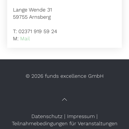
Lange Wende 31
59755 Arnsberg
T: 02371 919 59 24
M:
Mail
©
2026 funds excellence GmbH
Datenschutz
|
Impressum
|
Teilnahmebedingungen für Veranstaltungen