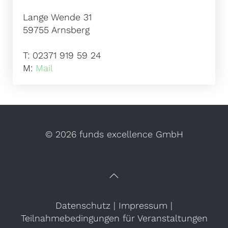
Lange Wende 31
59755 Arnsberg
T: 02371 919 59 24
M:
Mail
©
2026 funds excellence GmbH
Datenschutz
|
Impressum
|
Teilnahmebedingungen für Veranstaltungen